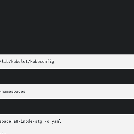
space=a8-inode-stg -o yaml
